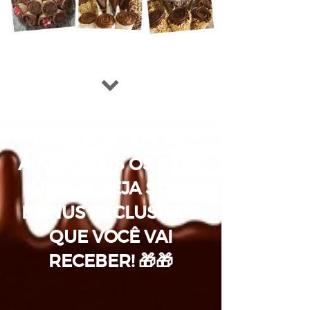
PARA ALAVANCAR
AINDA MAIS OS SEUS
LUCROS VEJA SÓ OS
BÔNUS EXCLUSIVOS
QUE VOCÊ VAI
RECEBER
!
🎁🎁